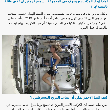
لماذا إيجاد المذنب بوريسوف في المجموعة الشمسية يمكن أن تكون قاتلة
بالنسبة لها ؟
بالكاد مرة واحدة في نظرة عامة التلسكوب القرم الفلك الهواة, نجمية المذنب
بوريسوف الذي اكتشف لأول مرة في أواخر آب / أغسطس 2019 ، وأصبح على
الفور "نجم" كل الأخبار الفلكية في العالم. حقيقة أن مهد الكونية الهيام ليست
مألوفة لنا حول الش...
كيف النبيذ الأحمر يمكن أن تساعد المريخ المستوطنين ؟
نحن نعلم جميعا أن الكوكب الأحمر المريخ قد تصبح يوما منزل جديد للبشرية في
المستقبل. ومع ذلك ، من أجل جعلها قاسية جدا في مكان دافئ ملجأ للإنسان