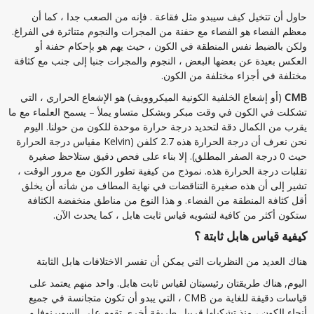
حاول أن تتخيل كيف سيبدو مثل فقاعة . فإنه من الصعب جدا ، كما أن
معظم الفضاء هو الفضاء مع حفنة من المجرات والنجوم متناثرة في الفراغ.
ولكن بالضبط نفس المنطقة في الكون ، حيث يهم هو بإحكام حفنة أو
العكس بعيدة عن بعضها البعض ، النجوم والمجرات جنبا إلى جنب مع كثافة
مختلفة في أجزاء مختلفة من الكون.
CMB
(أو إشعاع الخلفية الكونية الميكروويف) هو الإشعاع الحراري ، التي
تشكلت في الكون في وقت مبكر وبشكل متساو يملأ – يسمح العلماء مع ما
يقرب من الكمال دقة لتحديد درجة حرارة موحدة للكون من حولنا. اليوم
نحن نعرف أن درجة الحرارة هذه 2.7 كلفن (Kelvin مقياس درجة الحرارة
حيث 0 درجة الصفر المطلق). إلا بناء على فحص دقيق ستلاحظ صغيرة
تقلبات درجة الحرارة هذه. نموذج من كيفية تطور الكون مع مرور الوقت ،
تشير إلى أن هذه صغيرة التناقضات في نهاية المطاف من شأنه أن يخلق
أقل كثافة المنطقة من الفضاء. و هذا النوع من مناطق منخفضة الكثافة
ستكون أكثر من كافية لتشويه قياس ثابت هابل ، كما يحدث الآن.
كيفية قياس هابل ثابتة ؟
هناك العديد من النظريات التي يمكن أن تفسر الاختلافات هابل الثابتة
اليوم, هناك طريقتان رئيسيتان لقياس ثابت هابل. واحد منهم يعتمد على
قياسات دقيقة للغاية من CMB ، التي يبدو أن تكون متجانسة في جميع
أنحاء الكون ، منذ تشكيلها قريبا . طريقة أخرى تقوم على السوبرنوفا و