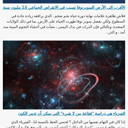
الأقرب إلى الأرض السوبرنوفا تسبب في الانقراض الجماعي 2.6 مليون سنة
فلاش ظاهرة علامات نهاية دورة حياة نجم ضخم ، الذي يرافقه زيادة حادة في
السطوع. ولكن بفضل سوبر نوفا ظهرت الحياة على الأرض, بما في ذلك الولايات
المتحدة. وبالتالي فإن الذرات في يدك اليمنى ، نشأت في أحشاء النجوم الميتة منذ
أمد ، و الذر...
الفيزياء هي دراسة "فقاعة من لا شيء" التي يمكن أن تدمر الكون
إذا كان في التهام نفسها من الداخل ؟ لحسن الحظ بالنسبة لنا ، الفيزياء الذي
يدرس ظاهرة تسمى "انهيار الزمكان" أعتقد أنه من غير المرجح. فكرة أن الكون