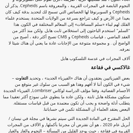
النجوم النابضة في المجرات القريبة ، والمعروفة باسم Cepheids. يذكر أن
Cepheids و السوبرنوفا لها الخصائص التي تسمح لك لتحديد بدقة كيف كان
بعيدا عن الأرض و كيف تتراجع بسرعة من الولايات المتحدة. يستخدم علماء
الفلك لهم لبناء «سلم المسافات» إلى المعالم المختلفة في الكون. هذا
"السلم" استخدم الباحثون إلى استخلاص ثابت هابل. ولكن منذ أكثر من
العقد الماضي ، قياسات Cepheids و CMB تصبح أكثر دقة ، أصبح من
الواضح أن . و مجموعة متنوعة من الإجابات عادة ما يعني أن هناك شيئا لا
نعرفه.
آلاف المجرات في عدسة التلسكوب هابل
غالاكسي في فقاعة
بعض الفيزيائيين يعتقدون أن هناك «الفيزياء الجديد» ، وتحديد
التفاوت
–
شيء في الكون أننا لا أفهم وهذا هو السبب من سلوك غير متوقع من
الأجسام الفضائية. وفقا مؤلف الدراسة لوكاس Lombriser, الفيزياء الجديدة
ستكون مشكلة هابل ثابتة ، ولكن عادة ما ينطوي على نموذج أكثر تعقيدا مما
يتطلب أدلة واضحة و يجب أن تكون معتمدة من قبل قياسات مستقلة.
البعض يعتقد العلماء أن المشكلة تكمن في حساباتنا.
الحل المقترح في المادة الجديدة التي سيتم نشرها في مجلة في نيسان /
أبريل عام 2020 ، هو أن نفترض أن مجرتنا بأكملها, و الآلاف من المجرات
القريبة في فقاعة ، حيث يوجد القليل من المسألة – النجوم والغاز والغبار