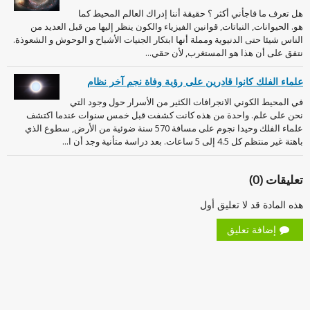
هل تعرف ما فاجأني أكثر ؟ حقيقة أننا إدراك العالم المحيط كما
هو. الحيوانات, النباتات, قوانين الفيزياء والكون ينظر إليها من قبل العديد من
الناس شيئا حتى الدنيوية ومملة أنها ابتكار الجنيات الأشباح و الوحوش و الشعوذة.
نتفق على أن هذا هو المستغرب, لأن حقي...
علماء الفلك كانوا قادرين على رؤية وفاة نجم آخر نظام
في المحيط الكوني الانجرافات الكثير من الأسرار حول وجود التي
نحن على علم. واحدة من هذه كانت كشفت قبل خمس سنوات عندما اكتشف
علماء الفلك وحيدا نجوم على مسافة 570 سنة ضوئية من الأرض, سطوع الذي
باهتة غير منتظم كل 4.5 إلى 5 ساعات. بعد دراسة متأنية وجد أن ا...
تعليقات (0)
هذه المادة قد لا تعليق أول
إضافة تعليق