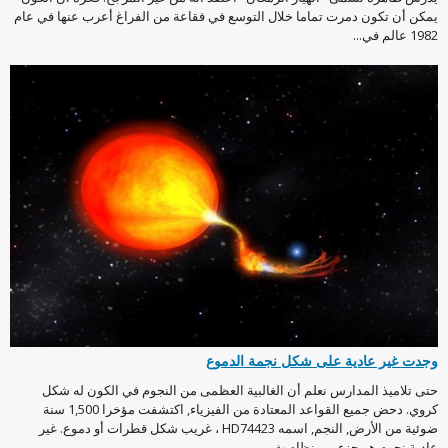
يمكن أن تكون دمرت تماما خلال التوسع في فقاعة من الفراغ أعرب عنها في عام
1982 عالم في...
وجدت غير عادية على شكل نجمة الدموع
حتى تلاميذ المدارس نعلم أن الغالبية العظمى من النجوم في الكون له شكل
كروي. دحض جميع القواعد المعتادة من الفيزياء, اكتشفت مؤخرا 1,500 سنة
ضوئية من الأرض, النجم, اسمه HD74423 ، غريب شكل قطرات أو دموع. غير
عادية نجوم هو جزء من نظام ث...