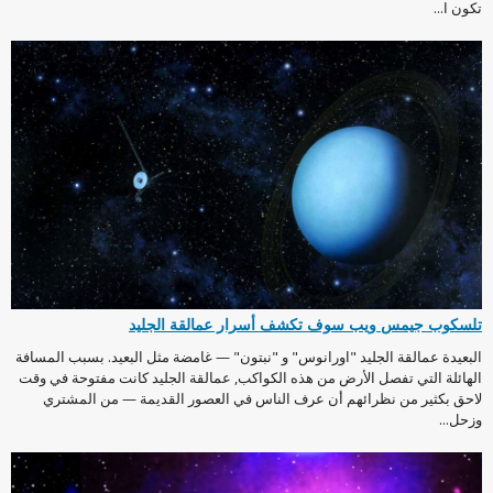
تكون ا...
تلسكوب جيمس ويب سوف تكشف أسرار عمالقة الجليد
البعيدة عمالقة الجليد "اورانوس" و "نبتون" — غامضة مثل البعيد. بسبب المسافة
الهائلة التي تفصل الأرض من هذه الكواكب, عمالقة الجليد كانت مفتوحة في وقت
لاحق بكثير من نظرائهم أن عرف الناس في العصور القديمة — من المشتري
وزحل...