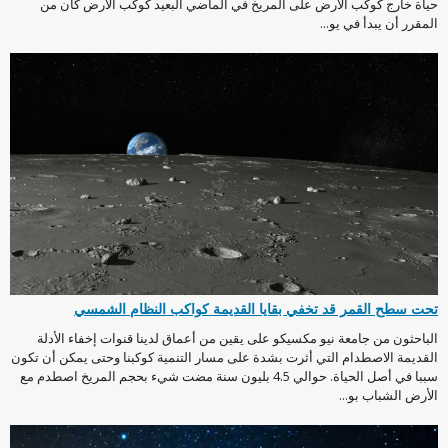
حياة خارج كوكب الأرض على المريخ في الماضي البعيد كوكب الأرض كان من
المقرر أن يبدأ في يو...
تحت سطح القمر قد تخفي بقايا القديمة كواكب النظام الشمسي
الباحثون من جامعة نيو مكسيكو على يقين من أعماق لدينا قنوات إخفاء الأدلة
القديمة الاصطدام التي أثرت بشدة على مسار التنمية كوكبنا وحتى يمكن أن تكون
سببا في أصل الحياة. حوالي 4.5 بليون سنة مضت شيء بحجم المريخ اصطدم مع
الأرض الشباب بو...