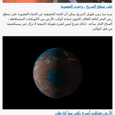
على سطح المريخ ، وجدت العضوية
مرة منذ زمن طويل المريخ يمكن أن الجنة الحقيقية عن الحياة العضوية على سطح
رش البحر كثافة الغلاف الجوي حماية كوكب الأرض من الكويكبات المتساقطة ،
المناخ الحار ساعد . لذلك شرع ليس لفترة طويلة: النتيجة لا تزال غير مستكشفة
من قبل الولاي...
الأرض تشكلت أسرع بكثير مما كنا نظن