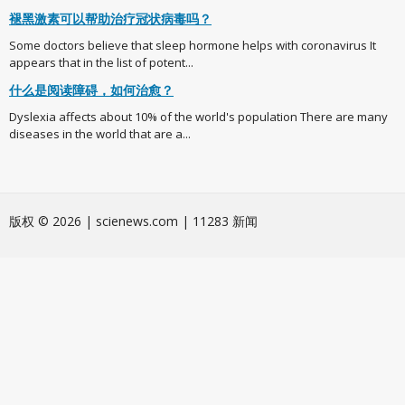
褪黑激素可以帮助治疗冠状病毒吗？
Some doctors believe that sleep hormone helps with coronavirus It
appears that in the list of potent...
什么是阅读障碍，如何治愈？
Dyslexia affects about 10% of the world's population There are many
diseases in the world that are a...
版权 © 2026 | scienews.com | 11283 新闻