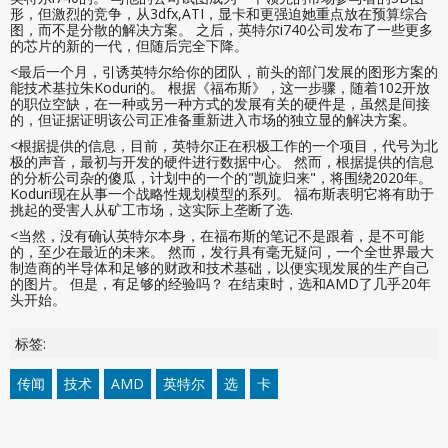
形，但激烈的竞争，从3dfx,ATI，显卡和更强迫她重点放在预算综合
图，而不是分散的解决方案。 之后，英特尔i740公司发布了一些更多
的芯片的新的一代，但随后完全下降。
<最后一个月，引诱英特尔给你的团队，前头的部门发展的图形方案的
能技术基拉朱Koduri的。 根据《福布斯》，这一步骤，随着102开放
的职位空缺，在一种或另一种方式的发展有关的硬件是，虽然是间接
的，但证据证明该公司正准备重新进入市场的独立显的解决方案。
<根据提供的信息，目前，英特尔正在积极工作的一个项目，代号为北
极的声音，最初与开发的硬件进行数据中心。 然而，根据提供的信息
的分析公司杂的傻瓜，计划中的一个的"凯旋归来"，将围绕2020年。
Koduri现在从事一个战略性规划模型的系列。 福布斯表明它将有助于
挑起的受害人从矿工市场，这实际上垄断了选.
<当然，没有确认英特尔本身，在福布斯的笔记不是跟着，是不可能
的，至少在最近的未来。 然而，发行具有毫无疑问，一个全世界最大
制造商的半导体和足够的财政和技术基础，以便实现发展的生产自己
的图片。 但是，有足够的经验吗？ 在结束时，选和AMD了几乎20年
头开始。
标签:
传闻
技术
AMD
英特尔
选
卡