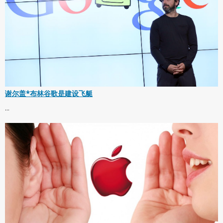
谢尔盖*布林谷歌是建设飞艇
...