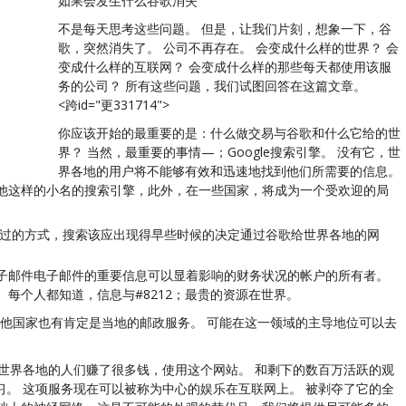
如果会发生什么谷歌消失
不是每天思考这些问题。 但是，让我们片刻，想象一下，谷
歌，突然消失了。 公司不再存在。 会变成什么样的世界？ 会
变成什么样的互联网？ 会变成什么样的那些每天都使用该服
务的公司？ 所有这些问题，我们试图回答在这篇文章。
<跨id="更331714">
你应该开始的最重要的是：什么做交易与谷歌和什么它给的世
界？ 当然，最重要的事情—；Google搜索引擎。 没有它，世
界各地的用户将不能够有效和迅速地找到他们所需要的信息。
其他这样的小名的搜索引擎，此外，在一些国家，将成为一个受欢迎的局
通过的方式，搜索该应出现得早些时候的决定通过谷歌给世界各地的网
电子邮件电子邮件的重要信息可以显着影响的财务状况的帐户的所有者。
每个人都知道，信息与#8212；最贵的资源在世界。
 在其他国家也有肯定是当地的邮政服务。 可能在这一领域的主导地位可以去
计的世界各地的人们赚了很多钱，使用这个网站。 和剩下的数百万活跃的观
学习。 这项服务现在可以被称为中心的娱乐在互联网上。 被剥夺了它的全