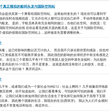
一个真正模拟的船码头龙与国际空间站
员会提供其第一个乘客给国际空间站。 这将如何发生的？ 现在你可以看到宇
释放的实时在线模拟器，它允许任何人都可以尝试自己的手，手动停靠的航天器
的船龙。 是的，宇航员将具有完全相同的接口，当他们在空间。 的扰流：它
与国际空间站的在线 后你会看见的航天器的船员龙，这是关于与国际空间站。
虚拟的假期在国际空间站上，这样做首先需要调整的角...
？
病毒，这已经影响到数以百万计的人。 而且我不只谈论那些受到感染，但也对
的工资或甚至不可能再开展业务。 因此强烈的影响的全球经济中有没有感觉之
8年。 在过去三个星期几乎有1千7百万美国人提交的申请失业福利；为比较的
是供应的10-11百万，而不是更多。 这就是虽然没有统计上的损失，但是，
这个流行病？ 离开药店R...
？
千年，或者我们成为一个新社会与#8212；社会上网吗？ 几乎就像崇拜电影
依赖互联网，但不知道如何。 让我们看看事实，可怕的和可怕的病毒，我们不
作。 让我们试着分析如何我们的生活发生了变化和它如何取决于其陛下互联
钟后回来。 因此整个国家的生活，我现在的生活(西班牙)。 我认为人们不会感到
复或不答复电话和短信，推迟作出...