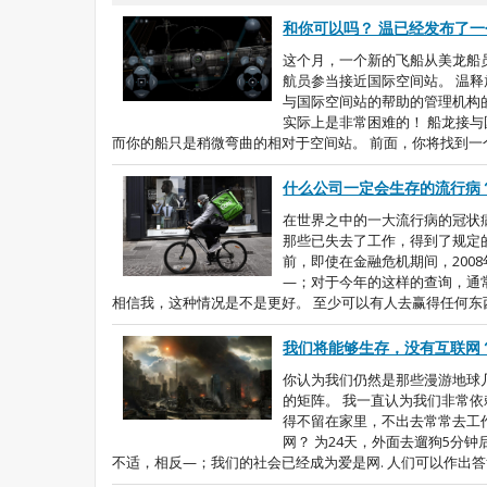
和你可以吗？ 温已经发布了
这个月，一个新的飞船从美龙船
航员参当接近国际空间站。 温
与国际空间站的帮助的管理机构
实际上是非常困难的！ 船龙接
而你的船只是稍微弯曲的相对于空间站。 前面，你将找到一个
什么公司一定会生存的流行病
在世界之中的一大流行病的冠状
那些已失去了工作，得到了规定
前，即使在金融危机期间，200
—；对于今年的这样的查询，通常
相信我，这种情况是不是更好。 至少可以有人去赢得任何东西从
我们将能够生存，没有互联网
你认为我们仍然是那些漫游地球几
的矩阵。 我一直认为我们非常
得不留在家里，不出去常常去工
网？ 为24天，外面去遛狗5分
不适，相反—；我们的社会已经成为爱是网. 人们可以作出答