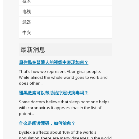
技术
电视
武器
中兴
最新消息
原住民在普通人的视线中表现如何？
That's how we represent Aboriginal people.
While almost the whole world goes to work and
does other ...
褪黑激素可以帮助治疗冠状病毒吗？
Some doctors believe that sleep hormone helps
with coronavirus It appears that in the list of
potent...
什么是阅读障碍，如何治愈？
Dyslexia affects about 10% of the world's
population There are many diseases in the world