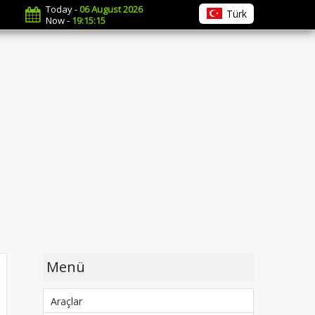
Today -
06 August 2026
Türk
Now -
19:15:17
Menü
Araçlar