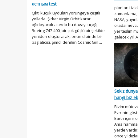
летным test
planları Hak
Çıktı küçük uyduları yörüngeye çeşitli
zamanlama, ö
yollarla. Şirket Virgin Orbit karar
NASA, yayınl
ağırlayacak altında bu davayı uçağı
orada mevcut
Boeing 747-400, bir çok güçlü bir şekilde
yer teslim m
yeniden oluşturarak, onun dibinde bir
gelecek yıl. A
başlatıcısı. Şimdi denilen Cosmic Girl ...
Sekiz dünya
hangi biz-eb
Bizim mütevaz
Evrenin göste
Earth içerir 
Ama hammadde
yerde vardır,
önce yıldızla