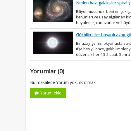
Neden bazı galaksiler spiral ş
Biliyor musunuz, beni en çok şaş
kanunları ve uzay algılanan birço
hayaletler, canavarlar ve büyüc
Gökbilimciler başardı azap gö
Bir uzay gemisi okyanusta sürük
ifşa beş yıl önce, gökbilimciler 
düzensiz her 4,5-5 saat. Sonra y
Yorumlar (0)
Bu makalede Yorum yok, ilk olmak!
Yorum ekle