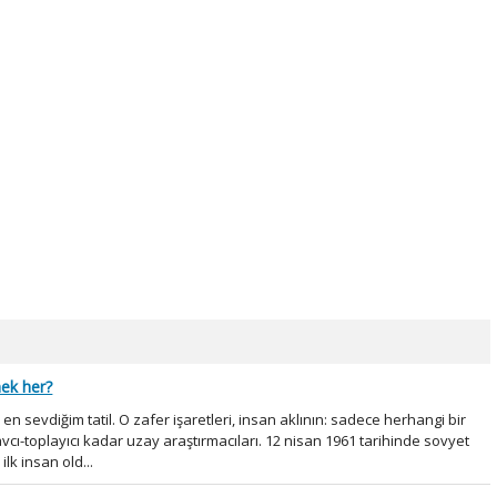
mek her?
sevdiğim tatil. O zafer işaretleri, insan aklının: sadece herhangi bir
avcı-toplayıcı kadar uzay araştırmacıları. 12 nisan 1961 tarihinde sovyet
k insan old...