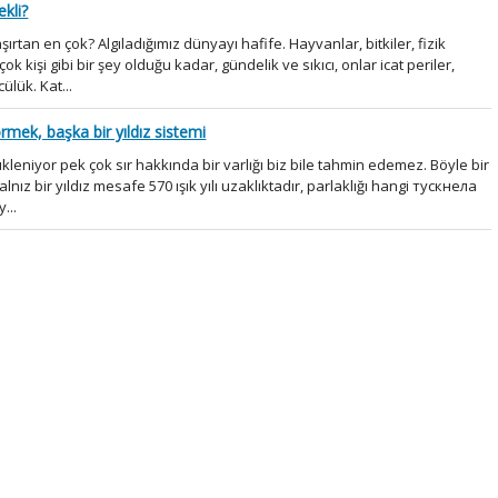
ekli?
ırtan en çok? Algıladığımız dünyayı hafife. Hayvanlar, bitkiler, fizik
k kişi gibi bir şey olduğu kadar, gündelik ve sıkıcı, onlar icat periler,
ülük. Kat...
rmek, başka bir yıldız sistemi
leniyor pek çok sır hakkında bir varlığı biz bile tahmin edemez. Böyle bir
yalnız bir yıldız mesafe 570 ışık yılı uzaklıktadır, parlaklığı hangi тускнела
...