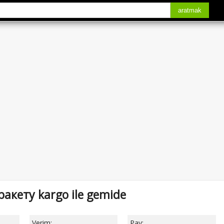
aratmak
ракету kargo ile gemide
Verim:
Pay: