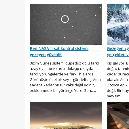
Gezegen «g
Ben NASA fırsat kontrol sistemi,
gerçekten va
gezegen güvenlik
Kış geliyor.
Bizim Güneş sistemi düpedüz dolu farklı
doğru tahmin
uzay булыжниками, dolaşıp uzayda
kadar sürece
farklı yörüngelerde ve farklı hızlarda.
olacak. Ama
Görünüşte özel bir şey – gündelik iş. Ama
Эссоса epik s
sadece kadar bir tür çakıl değil edinir,
değil. Bir h
beklenmedik bir yörünge Yere. Sena...
mevsim...