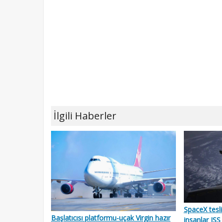
İlgili Haberler
SpaceX tesl
Başlatıcısı platformu-uçak Virgin hazır
insanlar ISS