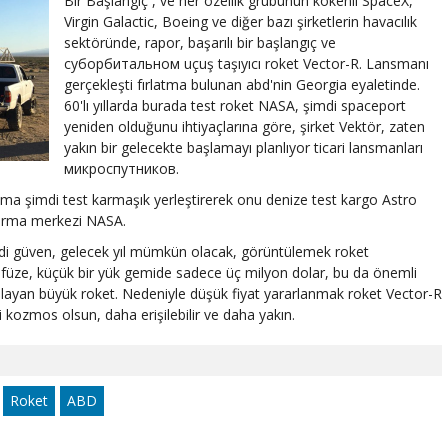
Bir Başlangıç , ve her özellik grubunun kökenli SpaceX,
Virgin Galactic, Boeing ve diğer bazı şirketlerin havacılık
sektöründe, rapor, başarılı bir başlangıç ve
суборбитальном uçuş taşıyıcı roket Vector-R. Lansmanı
gerçekleşti fırlatma bulunan abd'nin Georgia eyaletinde.
60'lı yıllarda burada test roket NASA, şimdi spaceport
yeniden olduğunu ihtiyaçlarına göre, şirket Vektör, zaten
yakın bir gelecekte başlamayı planlıyor ticari lansmanları
микроспутников.
 şimdi test karmaşık yerleştirerek onu denize test kargo Astro
ştırma merkezi NASA.
etirdi güven, gelecek yıl mümkün olacak, görüntülemek roket
ruz füze, küçük bir yük gemide sadece üç milyon dolar, bu da önemli
layan büyük roket. Nedeniyle düşük fiyat yararlanmak roket Vector-R
i kozmos olsun, daha erişilebilir ve daha yakın.
Roket
ABD