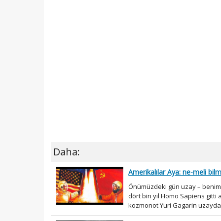
Daha:
Amerikalılar Aya: ne-meli bil
Önümüzdeki gün uzay – benim en 
dört bin yıl Homo Sapiens gitti 
kozmonot Yuri Gagarin uzayda il