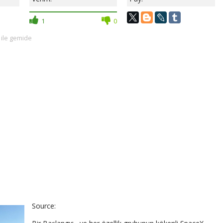
1
0
 ile gemide
Source: