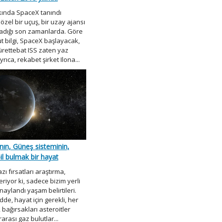
kında SpaceX tanındı
zel bir uçuş, bir uzay ajansı
adığı son zamanlarda. Göre
 bilgi, SpaceX başlayacak,
ürettebat ISS zaten yaz
yrıca, rekabet şirket Ilona...
nın, Güneş sisteminin,
il bulmak bir hayat
ı fırsatları araştırma,
riyor ki, sadece bizim yerli
onaylandı yaşam belirtileri.
, hayat için gerekli, her
 bağırsakları asteroitler
rarası gaz bulutlar...