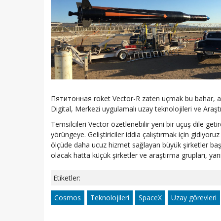
Пятитонная roket Vector-R zaten uçmak bu bahar, ama
Digital, Merkezi uygulamalı uzay teknolojileri ve Ara
Temsilcileri Vector özetlenebilir yeni bir uçuş dile g
yörüngeye. Geliştiriciler iddia çalıştırmak için gidiyo
ölçüde daha ucuz hizmet sağlayan büyük şirketler baş
olacak hatta küçük şirketler ve araştırma grupları, yan
Etiketler:
Cosmos
Teknolojileri
SpaceX
Uzay görevleri