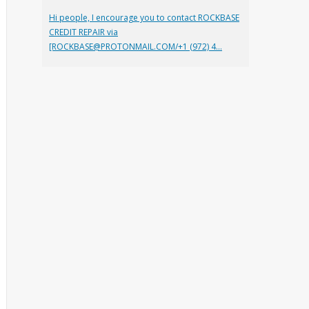
Hi people, I encourage you to contact ROCKBASE
CREDIT REPAIR via
[ROCKBASE@PROTONMAIL.COM/+1 (972) 4...