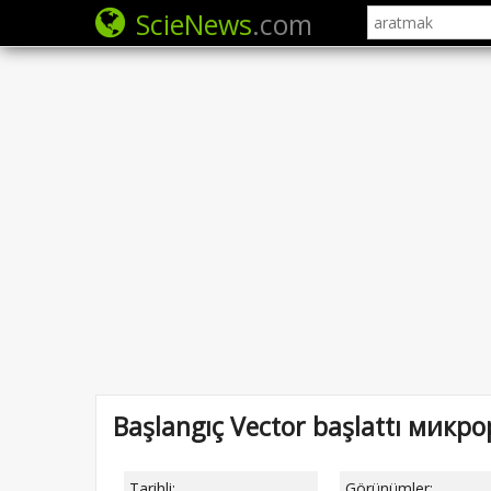
ScieNews
.com
Başlangıç Vector başlattı микро
Tarihli:
Görünümler: