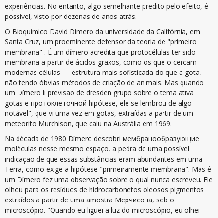
experiências. No entanto, algo semelhante predito pelo efeito, é
possível, visto por dezenas de anos atrás.
O Bioquímico David Dímero da universidade da Califórnia, em
Santa Cruz, um proeminente defensor da teoria de "primeiro
membrana" . É um dímero acredita que protocélulas ter sido
membrana a partir de ácidos graxos, como os que o cercam
modernas células — estrutura mais sofisticada do que a gota,
não tendo óbvias métodos de criação de animais. Mas quando
um Dímero li previsão de dresden grupo sobre o tema ativa
gotas e протоклеточной hipótese, ele se lembrou de algo
notável", que vi uma vez em gotas, extraídas a partir de um
meteorito Murchison, que caiu na Austrália em 1969.
Na década de 1980 Dímero descobri мембранообразующие
moléculas nesse mesmo espaço, a pedra de uma possível
indicação de que essas substâncias eram abundantes em uma
Terra, como exige a hipótese "primeiramente membrana". Mas é
um Dímero fez uma observação sobre o qual nunca escreveu. Ele
olhou para os resíduos de hidrocarbonetos oleosos pigmentos
extraídos a partir de uma amostra Мерчисона, sob o
microscópio. "Quando eu liguei a luz do microscópio, eu olhei