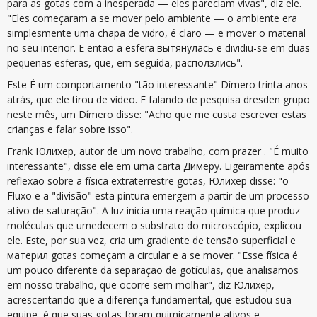
para as gotas com a inesperada — eles pareciam vivas", diz ele.
"Eles começaram a se mover pelo ambiente — o ambiente era
simplesmente uma chapa de vidro, é claro — e mover o material
no seu interior. E então a esfera вытянулась e dividiu-se em duas
pequenas esferas, que, em seguida, расползлись".
Este É um comportamento "tão interessante" Dímero trinta anos
atrás, que ele tirou de vídeo. E falando de pesquisa dresden grupo
neste mês, um Dímero disse: "Acho que me custa escrever estas
crianças e falar sobre isso".
Frank Юлихер, autor de um novo trabalho, com prazer . "É muito
interessante", disse ele em uma carta Димеру. Ligeiramente após
reflexão sobre a física extraterrestre gotas, Юлихер disse: "o
Fluxo e a "divisão" esta pintura emergem a partir de um processo
ativo de saturação". A luz inicia uma reação química que produz
moléculas que umedecem o substrato do microscópio, explicou
ele. Este, por sua vez, cria um gradiente de tensão superficial e
материл gotas começam a circular e a se mover. "Esse física é
um pouco diferente da separação de gotículas, que analisamos
em nosso trabalho, que ocorre sem molhar", diz Юлихер,
acrescentando que a diferença fundamental, que estudou sua
equipe, é que suas gotas foram quimicamente ativos e