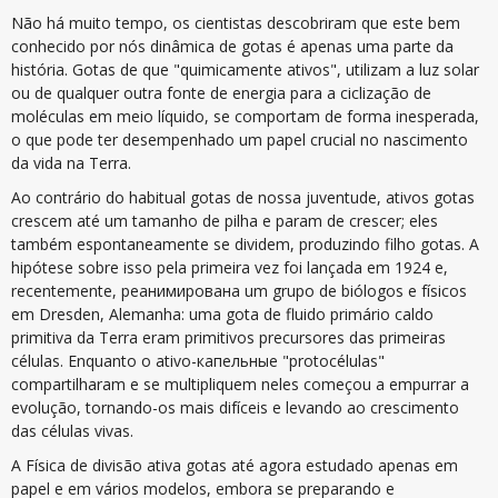
Não há muito tempo, os cientistas descobriram que este bem
conhecido por nós dinâmica de gotas é apenas uma parte da
história. Gotas de que "quimicamente ativos", utilizam a luz solar
ou de qualquer outra fonte de energia para a ciclização de
moléculas em meio líquido, se comportam de forma inesperada,
o que pode ter desempenhado um papel crucial no nascimento
da vida na Terra.
Ao contrário do habitual gotas de nossa juventude, ativos gotas
crescem até um tamanho de pilha e param de crescer; eles
também espontaneamente se dividem, produzindo filho gotas. A
hipótese sobre isso pela primeira vez foi lançada em 1924 e,
recentemente, реанимирована um grupo de biólogos e físicos
em Dresden, Alemanha: uma gota de fluido primário caldo
primitiva da Terra eram primitivos precursores das primeiras
células. Enquanto o ativo-капельные "protocélulas"
compartilharam e se multipliquem neles começou a empurrar a
evolução, tornando-os mais difíceis e levando ao crescimento
das células vivas.
A Física de divisão ativa gotas até agora estudado apenas em
papel e em vários modelos, embora se preparando e