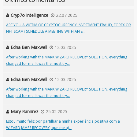
Cryp7o Intelligence
22.07.2025
ARE YOU A VICTIM OF CRYPTOCURRENCY INVESTMENT FRAUD, FOREX OR
NFT SCAM? SCHEDULE A MEETING WITH AN E...
Edna Ben Maxwell
12.03.2025
After working with the MARK WIZARD RECOVERY SOLUTION, everything
changed for me. It was the most try...
Edna Ben Maxwell
12.03.2025
After working with the MARK WIZARD RECOVERY SOLUTION, everything
changed for me. It was the most try...
Mary Ramirez
25.02.2025
Estou muito feliz por partilhar a minha experiência positiva com a
WIZARD JAMES RECOVERY, que me aj...