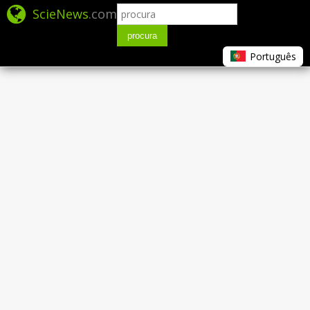
ScieNews
.com
procura
Português