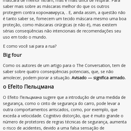
máscara de melhor filtram, mas é mais difícil de respirar. Para
saber mais sobre as máscaras melhor do que os outros
protegem contra коронавируса, . E, ainda assim, a questão não
é tanto saber se, fornecem um tecido máscara mesmo uma boa
proteção, como máscaras cirúrgicas (e não é), mas existem
sérias conseqüências não intencionais de recomendações seu
uso em todo o mundo.
E como você sai para a rua?
Big four
Como os autores de um artigo para o The Conversation, tem de
saber sobre quatro conseqüências potenciais, que, se não
amolecer, podem piorar a situação.
Avisado — significa armado.
o Efeito Пельцмана
O Efeito Пельцмана sugere que a introdução de uma medida de
segurança, como o cinto de segurança do carro, pode levar a
outra comportamentos arriscados, como, por exemplo, que
exceda a velocidade. Cognitivo distorção, que é muito grande o
número de protetores de regras técnicas de segurança, aumenta
o risco de acidentes, devido a uma falsa sensação de