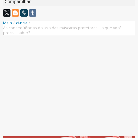
Compartilhar:
Main
/
ci-ncia
/
As conseqüências do uso das máscaras protetoras – o que você
precisa saber?