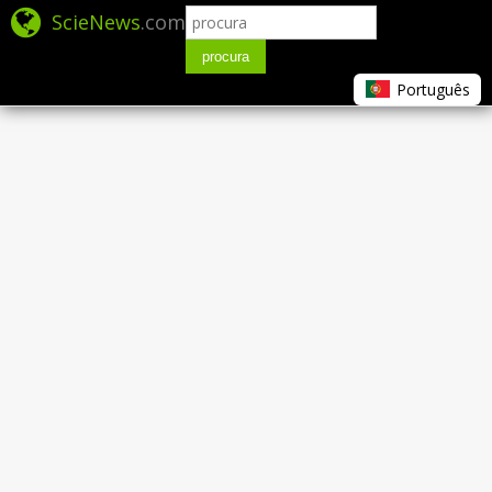
ScieNews
.com
procura
Português