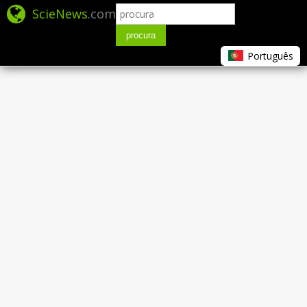
ScieNews
.com
procura
Português