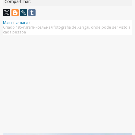
Compartilhar:
Main
/
c-mara
/
Criado 195-гигапиксельная fotografia de Xangai, onde pode ser visto a
cada pessoa