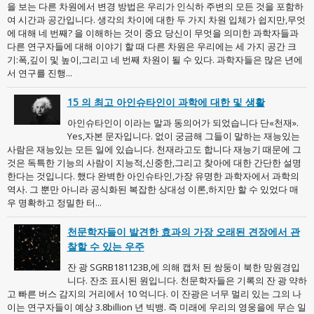
을 보는 다른 차원에서 변경 방법은 우리가 인식하 주변의 모든 것을 포함하
여 시간과 공간입니다. 생각의 차이에 대한 두 가지 차원 입체가 쉽지만,무엇
에 대해 네 번째? 을 이해하는 것이 중요 당신이 무엇을 의미한 과학자들과
다른 연구자들에 대해 이야기 할 때 다른 차원은 우리에는 세 가지 공간 크
기:폭,깊이 및 높이,그리고 네 번째 차원이 될 수 있다. 과학자들은 많은 년에
서 연구를 진행...
15 의 최고 아인슈타인이 과학에 대한 및 생활
아인슈타인이 이라는 말과 동의어가 되었습니다 단«천재».
Yes,자본 문자입니다. 없이 궁금해 그들이 말하는 재능있는
사람은 재능있는 모든 일에 있습니다. 천재라고도 합니다 재능기 때문에 그
것은 독특한 기능의 사람이 지능적,신중한,그리고 찾아에 대한 간단한 설명
한다는 것입니다. 했다 완벽한 아인슈타인,가장 유명한 과학자에서 과학의
역사. 그 뿐만 아니라 공식화된 복잡한 상대성 이론,하지만 할 수 있었다 매
우 명확하고 정밀한 터...
천문학자들이 발견한 효과의 가장 오래된 견장에서 관
찰할 수 있는 우주
잔 광 SGRB181123B,에 의해 캡처 된 쌍둥이 북한 망원경입
니다. 잔조 표시된 원입니다. 천문학자들은 기록의 잔 광 약하
고 빠른 버스 감지의 거리에서 10 억니다. 이 잔광은 너무 멀리 있는 그의 나
이는 연구자들이 예상 3.8billion 년 빅뱅. 즉 미래에 우리의 영웅을에 무슨 일