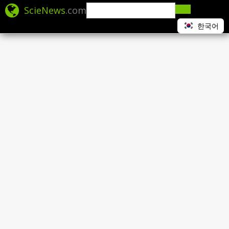
ScieNews
.com
한국어