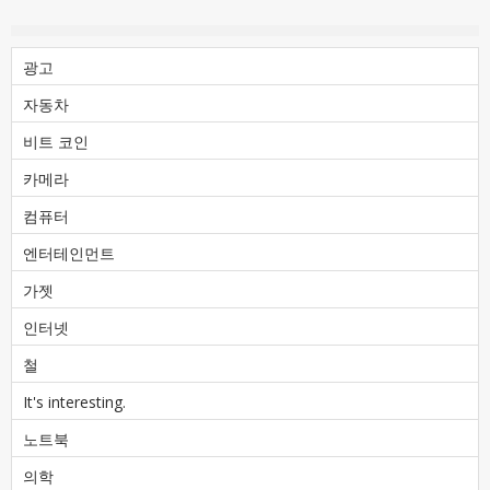
광고
자동차
비트 코인
카메라
컴퓨터
엔터테인먼트
가젯
인터넷
철
It's interesting.
노트북
의학