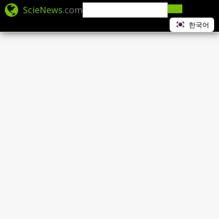
ScieNews
.com
한국어