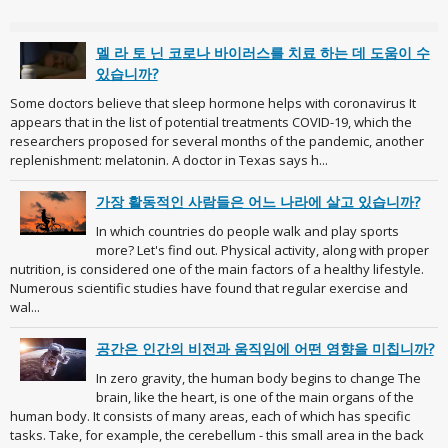
멜 라 토 닌 코로나 바이러스를 치료 하는 데 도움이 수
있습니까?
Some doctors believe that sleep hormone helps with coronavirus It
appears that in the list of potential treatments COVID-19, which the
researchers proposed for several months of the pandemic, another
replenishment: melatonin. A doctor in Texas says h...
가장 활동적인 사람들은 어느 나라에 살고 있습니까?
In which countries do people walk and play sports
more? Let's find out. Physical activity, along with proper
nutrition, is considered one of the main factors of a healthy lifestyle.
Numerous scientific studies have found that regular exercise and
wal...
공간은 인간의 비전과 움직임에 어떤 영향을 미칩니까?
In zero gravity, the human body begins to change The
brain, like the heart, is one of the main organs of the
human body. It consists of many areas, each of which has specific
tasks. Take, for example, the cerebellum - this small area in the back